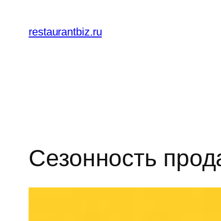
Перейти
к
restaurantbiz.ru
содержимому
Сезонность прода