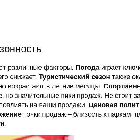
зонность
яют различные факторы.
Погода
играет ключ
его снижает.
Туристический сезон
также ок
но возрастают в летние месяцы.
Спортивн
 но значительные пики продаж. Не стоит з
 повлиять на ваши продажи.
Ценовая полит
ожение
точки продаж – близость к паркам, 
и.