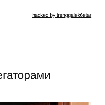
hacked by trenggalek6etar
егаторами