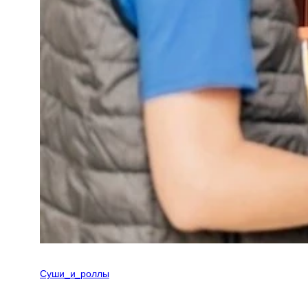
Суши_и_роллы