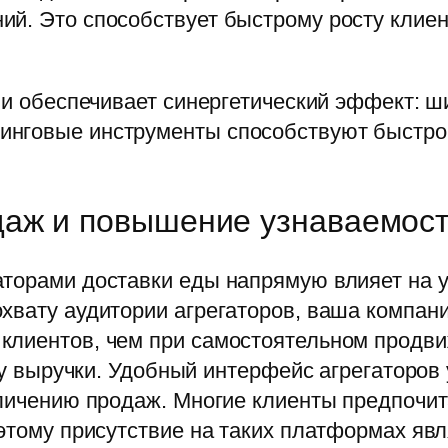
й. Это способствует быстрому росту клиен
ми обеспечивает синергетический эффект: ш
нговые инструменты способствуют быстром
даж и повышение узнаваемос
аторами доставки еды напрямую влияет на
хвату аудитории агрегаторов, ваша компани
клиентов, чем при самостоятельном продви
сту выручки. Удобный интерфейс агрегаторов
еличению продаж. Многие клиенты предпочит
оэтому присутствие на таких платформах яв