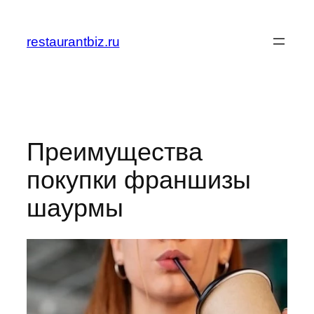
Перейти
к
restaurantbiz.ru
содержимому
Преимущества
покупки франшизы
шаурмы