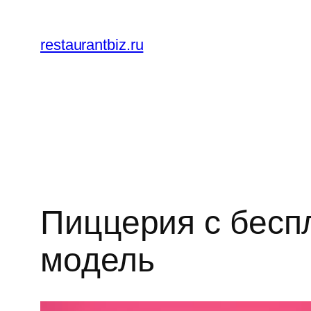
Перейти
к
restaurantbiz.ru
содержимому
Пиццерия с бесп
модель