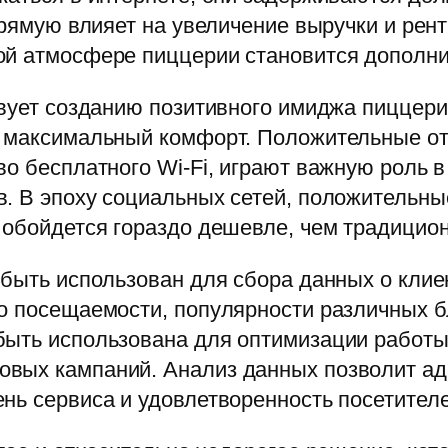
апрямую влияет на увеличение выручки и рен
ой атмосфере пиццерии становится дополн
твует созданию позитивного имиджа пиццери
м максимальный комфорт. Положительные о
во бесплатного Wi-Fi, играют важную роль
. В эпоху социальных сетей, положительные
я обойдется гораздо дешевле, чем традици
т быть использован для сбора данных о кли
 о посещаемости, популярности различных 
быть использована для оптимизации работ
вых кампаний. Анализ данных позволит ад
нь сервиса и удовлетворенность посетителе