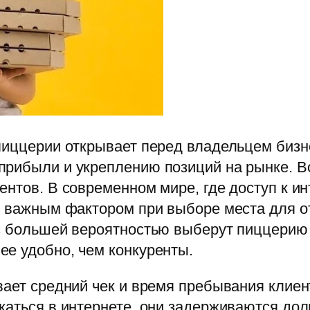
 пиццерии открывает перед владельцем биз
прибыли и укреплению позиций на рынке. В
ентов. В современном мире, где доступ к ин
я важным фактором при выборе места для о
с большей вероятностью выберут пиццерию с
ее удобно, чем конкуренты.
вает средний чек и время пребывания клиен
каться в интернете, они задерживаются до