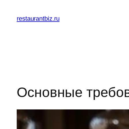
Перейти
к
restaurantbiz.ru
содержимому
Основные требов