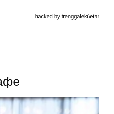
hacked by trenggalek6etar
кафе