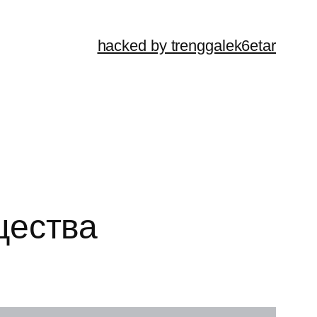
hacked by trenggalek6etar
щества