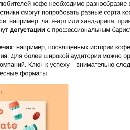
любителей кофе необходимо разнообразие 
частники смогут попробовать разные сорта к
е, например, лате-арт или ханд-дрипа, при
нут
дегустации
с профессиональным барист
ечах
: например, посвященных истории коф
ия. Для более широкой аудитории можно о
мпаний. Ключ к успеху – внимательно след
ресные форматы.