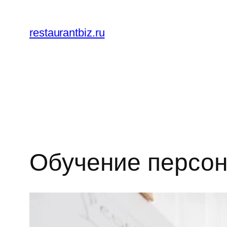
Перейти
к
restaurantbiz.ru
содержимому
Обучение персо