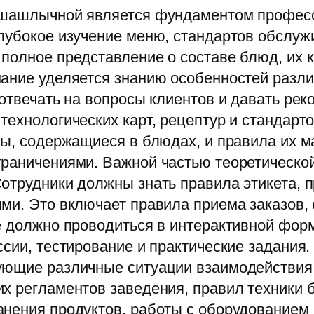
 шашлычной является фундаментом професс
лубокое изучение меню, стандартов обслуж
полное представление о составе блюд, их к
мание уделяется знанию особенностей разли
 отвечать на вопросы клиентов и давать ре
технологических карт, рецептур и стандарт
ны, содержащиеся в блюдах, и правила их м
раничениями. Важной частью теоретической
отрудники должны знать правила этикета, 
ми. Это включает правила приема заказов,
е должно проводиться в интерактивной фор
ссии, тестирование и практические задания
ующие различные ситуации взаимодействия 
х регламентов заведения, правил техники б
анения продуктов, работы с оборудованием