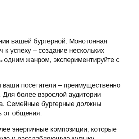
нии вашей бургерной. Монотонная
ч к успеху – создание нескольких
ь одним жанром, экспериментируйте с
и ваши посетители – преимущественно
 Для более взрослой аудитории
мпа. Семейные бургерные должны
ь от общения.
лее энергичные композиции, которые
гкую и расслабляющую музыку.