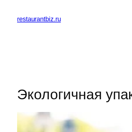
Перейти
к
restaurantbiz.ru
содержимому
Экологичная упа