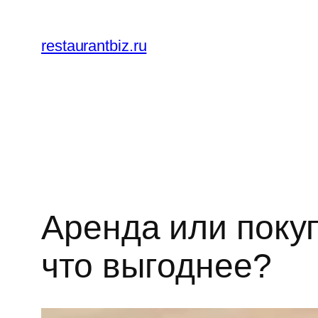
Перейти
к
restaurantbiz.ru
содержимому
Аренда или поку
что выгоднее?