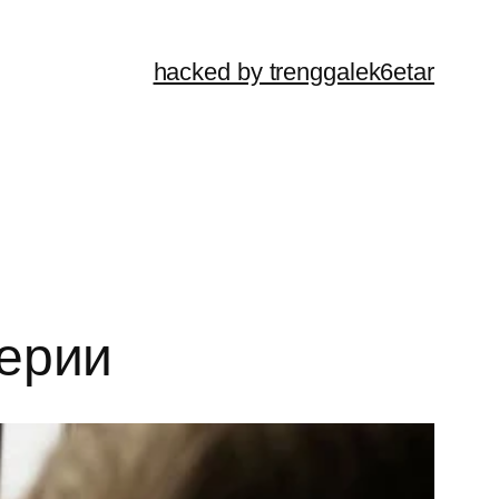
hacked by trenggalek6etar
ерии