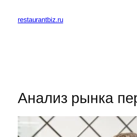
Перейти
к
restaurantbiz.ru
содержимому
Анализ рынка пе