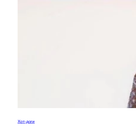
Хот-доги